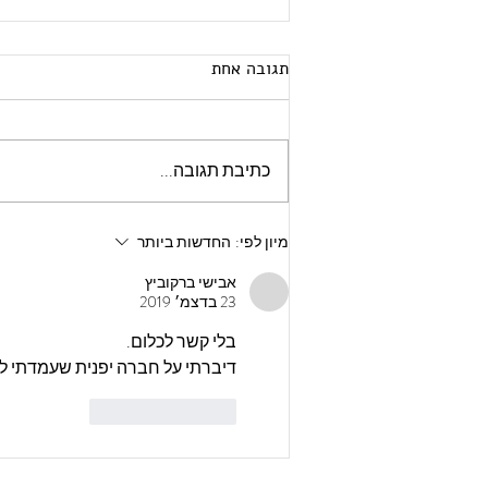
תגובה אחת
כתיבת תגובה...
סיכון מצטבר בהשקעות: איך לא
מיון לפי:
החדשות ביותר
להיתפס עם המכנסיים למטה
אבישי ברקוביץ
23 בדצמ׳ 2019
בלי קשר לכלום.
דיברתי על חברה יפנית שעמדתי למכור. החברה הייתה 411
לייק
להשיב