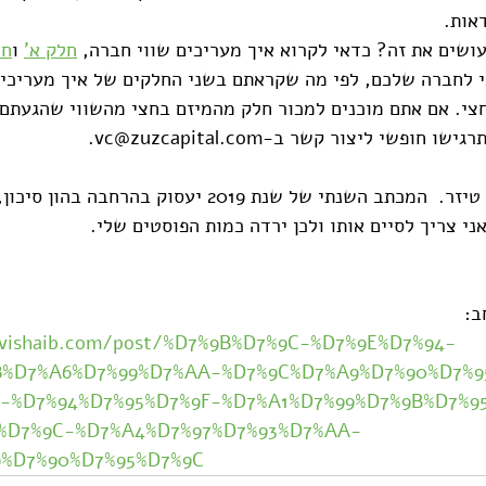
אות. 
עושים את זה? כדאי לקרוא איך מעריכים שווי חברה, 
חלק א'
 ו
חל
י לחברה שלכם, לפי מה שקראתם בשני החלקים של איך מעריכים
צי. אם אתם מוכנים למכור חלק מהמיזם בחצי מהשווי שהגעתם א
ופשי ליצור קשר ב-vc@zuzcapital.com.
לקוראים הרגילים יש לי טיזר.  המכתב השנתי של שנת 2019 יעסוק
ני צריך לסיים אותו ולכן ירדה כמות הפוסטים שלי.
ב:
avishaib.com/post/%D7%9B%D7%9C-%D7%9E%D7%94-
8%D7%A6%D7%99%D7%AA-%D7%9C%D7%A9%D7%90%D7%9
-%D7%94%D7%95%D7%9F-%D7%A1%D7%99%D7%9B%D7%9
%D7%9C-%D7%A4%D7%97%D7%93%D7%AA-
%D7%90%D7%95%D7%9C