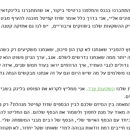
התחברנו בכנס והחלפנו כרטיסי ביקור, או שהתחברנו בלינקדאין
ונים אליי, אני בדרך כלל אומר שזוז קפיטל מוכנה להעיף מבט 
 ההשקעות שלנו בשווקים ציבוריים,  יש לנו גם אחזקה קטנה ל
 גבוה הרבה יותר ממה שאנחנו נדרשים לשלם. אגב, ערך הגיון פשוט הוא
דולים לגבי העתיד, איך הרווחים יראו בעוד חמש שנים, איזה ש
נו משלמים על מה שיש היום וגם על זה אנחנו מבקשים הנחה גדו
 שלנו 
השקעות ערך
. אני ממליץ לקרוא את הפוסט בלינק בשביל 
ם. 
תאמה בין המיזם שלכם לבין הכספים שזוז קפיטל מנהלת? רק נ
ה מאוד על מנת לחסוך ולשמור את הכסף שלהם. הם החליטו לה
ביחד עם הכסף האישי שלי, הכסף של רבים מבני המשפחה שלי. 
ו חייבים רמת וודאות גבוהה למדי שאותו שקל יחזור, לא תקווה