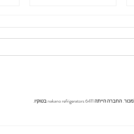
איך ל
אינפלציה ומה הקשר לריבית?
nakano refrigerators 6 בטוקיו. 