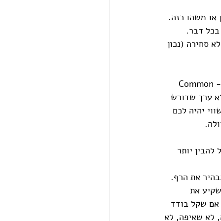
 או משהו כזה. 
בכל דבר. 
א סחירה (נכון 
אני מקווה שעשיתי מאמץ להסביר שאנחנו לא קרן הון סיכון, שאנחנו משקיעים רק כשה-Common 
 לא ערך שדורש 
ווי יהיה לכם 
לה. 
להבין יותר 
בהיר את הרף. 
שקיע את 
אם שקל בודד 
, לא שאיפה, לא 