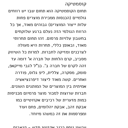
קוסמטיקה
תחום הקוסמטיקה הוא תחום שבו יש רווחים 
גולמיים (הכנסות ממכירת מוצרים פחות 
עלות ייצור המוצרים) גבוהים מאוד, אך כל 
הרווח הגולמי הזה נעלם ברגע שלוקחים 
בחשבון עלויות פרסום. זהו תחום תחרותי 
מאוד, ובאופן כללי, תחרות היא מעולה 
לצרכנים ומזיקה לחברות. למרות כל השיווק 
מסביב, קרם הלחות של חברה א' דומה עד 
זהה לקרם של חברה ב'. כנ"ל לגבי מייקאפ, 
סומק, מסקרה, צללית, ליפ גלוס, פודרה 
ואחרים. קשה מאוד ליצור דיפרנציאציה 
אמיתית בין המוצרים של המותגים השונים. 
חברות שרוצות למכור מוצר פרמיום מכניסות 
כמות מזערית של רכיבים אקזוטיים כמו 
אבקת זהב, אבקת יהלומים, פחם ועוד 
ומפרסמות את זה כמשהו מיוחד.
עכשיו נוסף רכיב אקזוטי חדש - קנאביס. 