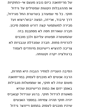
של מריחואנה כיום נובע מעצם אי-החוקיות 
או מההגבלות הקשות שמטילים על גידול 
חוקי. כל מי שמעורב בשרשרת החל מגידול, 
דרך עיבוד, אריזה, הפצה יבוא/יצוא ועד 
מכירה למשתמשי קצה דורש תוספת סיכון. 
חברה שאורזת חסה לא מסתכנת בזה 
שהמשטרה תפשוט עליהם ולכן מוכנים 
להרוויח פחות. חברה שמגדלת עגבניות לא 
צריכה להוציא רישיונות מיוחדים לעמוד 
ברגולציה יקרה וקשוחה.
הסיבה השנייה למחיר הגבוה היא תחרות, 
הרבה אנשים לא מוכנים לעסוק במריחואנה 
משום שזה לא חוקי, או שממשלות מגבילות 
באופן יזום את כמות הרישיונות שהיא 
מאשרת לגידול חוקי. ברגע שגידול קנאביס 
יהיה חוקי תהיה צמיחה במספר האנשים 
שיהיו מוכנים לעסוק בתחום וייווצר גידול 