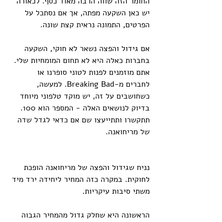
החומר הזה שווה הרבה מאוד כסף. לכאורה 
יש כאן השקעה מפתה, אך אם נסתכל על 
הפרטים, התמונה נראית קצת שונה.
אם גידול והפצה נשאר לא חוקי, השקעה 
בחברות כאלה היא לא תחום המומחיות שלי. 
אתם מוזמנים לפנות לטוני סופרנו או 
לחברים מ-Breaking Bad. למעשה, 
כשחושבים על זה, יש מוקד טלפוני מיוחד 
בדיוק לנושאים האלה - המספר הוא 100. 
תתקשרו ותתייעצו שם אם כדאי לגדל שדה 
של מריחואנה.
נניח שגידול והפצה של מריחואנה הופכת 
לחוקית. במקרה כזה המחיר ליחידה ירד מיד 
משתי סיבות עיקריות.
הראשונה היא שחלק גדול מהמחיר הגבוה 