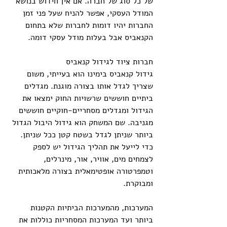
של כל סוג של חברה. אם אין חידוש בנושא 
המודל העסקי, אפשר להניח שעל פני זמן 
החברות יהיו דומות לחברות שלא בתחום 
הקנאביס אבל בעלות מודל עסקי דומה.
חברות ציוד לגידול קנאביס
גידול קנאביס בימינו הוא בעייתי, משום 
שצריך לגדל אותו בצורה מוגנת. מגדלים 
ביתיים חוששים שרשויות החוק ימצאו את 
הגידול ומגדלים מסחריים-חוקיים חוששים 
מגניבה. שם המשחק הוא גידול היבול הגדול 
ביותר שניתן לגדל בשטח קטן ככל שניתן. 
כדי לייעל את תהליך הגידול יש לספק 
לצמחים מים, אוויר, אור, מינרלים, 
וטמפרטורה אופטימאלית בצורה מלאכותית 
ומבוקרת.
המערכות, מהמערכות הביתיות הקטנות 
ביותר ועד המערכות המסחריות כוללות את 