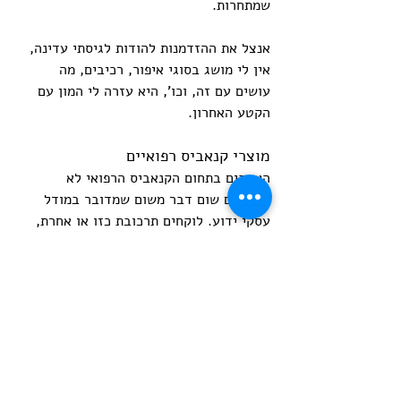
שמתחרות.
אנצל את ההזדמנות להודות לגיסתי עדינה, 
אין לי מושג בסוגי איפור, רכיבים, מה 
עושים עם זה, וכו', היא עזרה לי המון עם 
הקטע האחרון.
מוצרי קנאביס רפואיים
העסקים בתחום הקנאביס הרפואי לא 
מחדשים שום דבר משום שמדובר במודל 
עסקי ידוע. לוקחים תרכובת כזו או אחרת, 
מוכיחים שהתרכובת הזו מועילה למחלות או 
מצבים רפואיים מסוימים, מייצרים, משווקים 
וסופרים את הדולרים.
מה החברות בתחום חושבות שתמציות 
קנאביס יכולות לעשות? אם תקראו את דף 
הויקיפדיה על קנביס רפואי תראו שהוא יכול 
להקל על כאבים כרוניים, פרכוסים, בחילות 