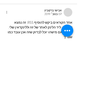
אבישי ברקוביץ
07 בנוב׳ 2019
אחד הקוראים ביקש להוסיף RSS. זה נמצא 
למעלה, ליד הלינק לאתר של זוז וללינקדאין שלי. 
אשמח אם מישהו יוכל לבדוק שזה אכן עובד כמו 
שצריך.
תודה
לייק
להשיב
אבישי ברקוביץ
06 בנוב׳ 2019
קיבלתי את ההצעה. פוסט שיעלה רק פה שיפרט 
איך אני מוצא השקעות (נגעתי בקצרה בפודקסט). 
אני מזהיר מראש, זה לא מעניין במיוחד. 
וזה מאוד משמח לראות שקוראים. תודה
לייק
להשיב