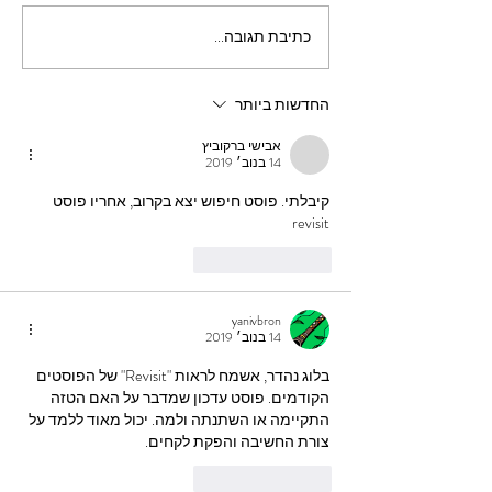
לא בדיוק ניקיון פסח: SHC
כתיבת תגובה...
החדשות ביותר
אבישי ברקוביץ
14 בנוב׳ 2019
קיבלתי. פוסט חיפוש יצא בקרוב, אחריו פוסט 
revisit
לייק
להשיב
yanivbron
14 בנוב׳ 2019
בלוג נהדר, אשמח לראות "Revisit" של הפוסטים 
הקודמים. פוסט עדכון שמדבר על האם הטזה 
התקיימה או השתנתה ולמה. יכול מאוד ללמד על 
צורת החשיבה והפקת לקחים.
לייק
להשיב